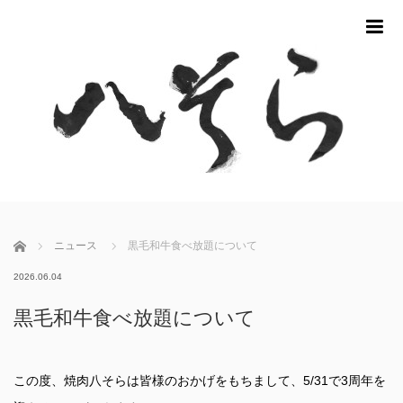
m
ホーム
ニュース
黒毛和牛食べ放題について
2026.06.04
黒毛和牛食べ放題について
この度、焼肉八そらは皆様のおかげをもちまして、5/31で3周年を